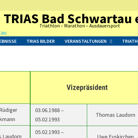
TRIAS Bad Schwartau e
Triathlon – Marathon – Ausdauersport
EBNISSE
TRIAS BILDER
VERANSTALTUNGEN
TRIATH
Vizepräsident
Rüdiger
03.06.1988 –
Thomas Laudorn
ckmann
05.02.1993
05.02.1993 –
 Laudorn
Uwe Euskirchen