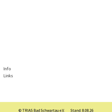
Info
Links
© TRIAS Bad Schwartau e.V.___Stand: 8.08.26